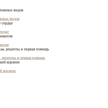
ожных видов
ердце
матом
а, рецепты и первая помощь
й корзине