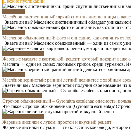
Свежие публикации
Съедобные
Маслёнок лиственничный: яркий спутник лиственницы в ваше
Знаете ли вы? Маслёнок лиственничный обладает уникальной с
Съедобные
Масленок обыкновенный: фото и описание, как отличить от л
Знаете ли вы? Маслёнок обыкновенный — один из самых узнав
Рецепты и заготовка
Жареные маслята с картошкой: рецепт, который покорит ваше с
Маслята — одни из самых любимых грибов среди гурманов. Их.
Съедобные
Маслёнок зернистый: ранний летний деликатес с хвойным аро
Знаете ли вы? Маслёнок зернистый получил свое название из-з
Условно-съедобные
Строчок обыкновенный – Gyromitra esculenta: опасность, польз
Что такое Строчок обыкновенный (Gyromitra esculenta)? Строчо
Рецепты и заготовка
Жареные лисички с луком: простой и вкусный рецепт
Жареные лисички с луком — это классическое блюдо, которое 