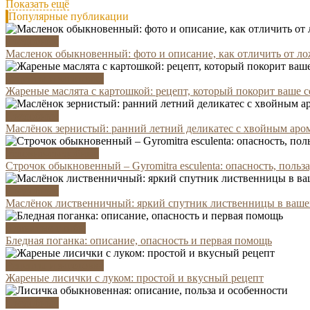
Показать ещё
Популярные публикации
Съедобные
Масленок обыкновенный: фото и описание, как отличить от л
Рецепты и заготовка
Жареные маслята с картошкой: рецепт, который покорит ваше с
Съедобные
Маслёнок зернистый: ранний летний деликатес с хвойным аро
Условно-съедобные
Строчок обыкновенный – Gyromitra esculenta: опасность, польз
Съедобные
Маслёнок лиственничный: яркий спутник лиственницы в ваше
Ядовитые грибы
Бледная поганка: описание, опасность и первая помощь
Рецепты и заготовка
Жареные лисички с луком: простой и вкусный рецепт
Съедобные