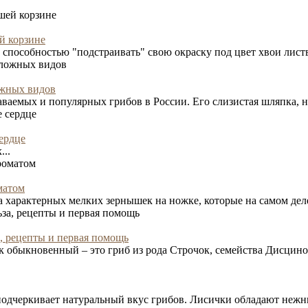
й корзине
пособностью "подстраивать" свою окраску под цвет хвои листве
ожных видов
аемых и популярных грибов в России. Его слизистая шляпка, 
ердце
..
матом
а характерных мелких зернышек на ножке, которые на самом деле
а, рецепты и первая помощь
к обыкновенный – это гриб из рода Строчок, семейства Дисциновы
подчеркивает натуральный вкус грибов. Лисички обладают нежн